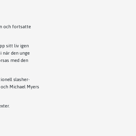
n
och fortsatte
p sitt liv igen
i när den unge
orsas med den
onell slasher-
e och Michael Myers
xter.