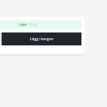
I lager
(1 st)
Lägg i korgen