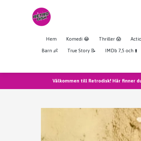
Hem
Komedi 😂
Thriller 😱
Acti
Barn 👶
True Story 📝
IMDb 7,5 och ⬆️
Välkommen till Retrodisk! Här finner d