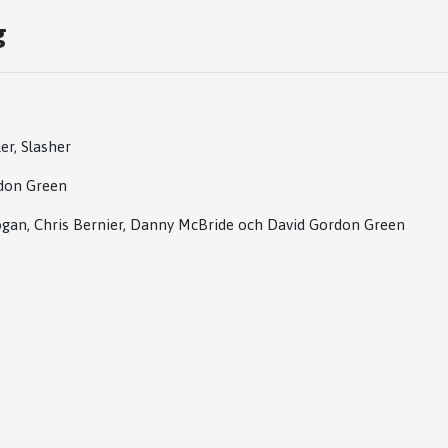
g
er, Slasher
don Green
ogan
,
Chris Bernier
,
Danny McBride
och
David Gordon Green