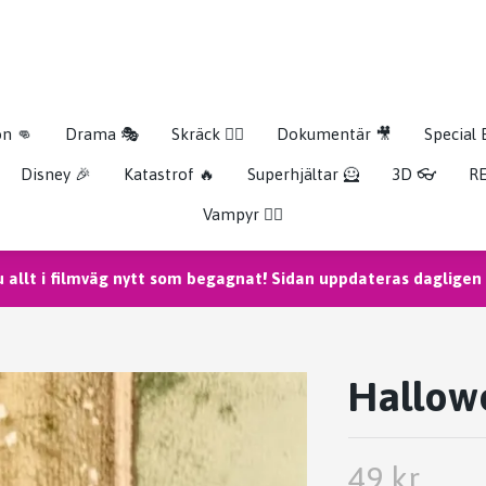
on 👊
Drama 🎭
Skräck 🧟‍♂️
Dokumentär 🎥
Special 
Disney 🎉
Katastrof 🔥
Superhjältar 🦸
3D 👓
RE
Vampyr 🧛‍♀️
u allt i filmväg nytt som begagnat! Sidan uppdateras dagligen m
Hallowe
49 kr