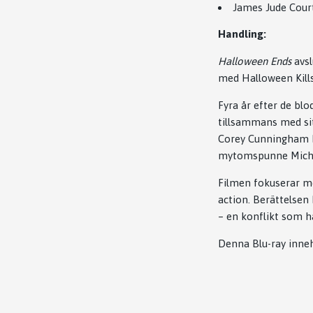
James Jude Cour
Handling:
Halloween Ends
avsl
med
Halloween Kill
Fyra år efter de blo
tillsammans med sit
Corey Cunningham h
mytomspunne Michael
Filmen fokuserar me
action. Berättelsen
– en konflikt som ha
Denna Blu-ray inneh