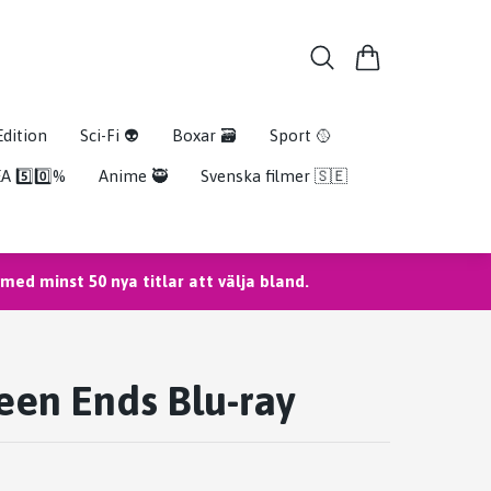
Edition
Sci-Fi 👽
Boxar 🗃️
Sport 🥎
A 5️⃣0️⃣%
Anime 🥷
Svenska filmer 🇸🇪
ed minst 50 nya titlar att välja bland.
en Ends Blu-ray