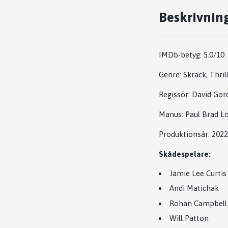
Beskrivnin
IMDb-betyg: 5.0/10
Genre: Skräck, Thrill
Regissör:
David Gor
Manus:
Paul Brad L
Produktionsår: 2022
Skådespelare:
Jamie Lee Curtis
Andi Matichak
Rohan Campbell
Will Patton