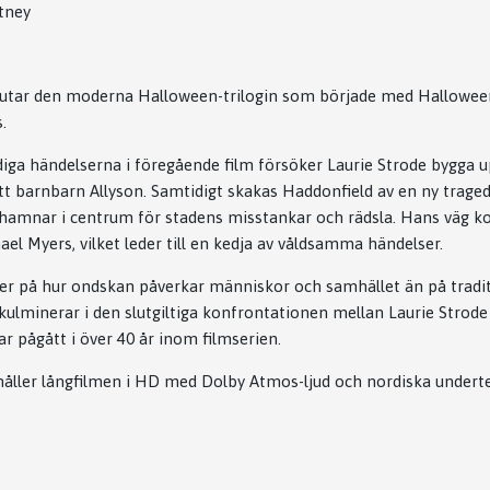
tney
utar den moderna Halloween-trilogin som började med
Hallowee
s
.
diga händelserna i föregående film försöker Laurie Strode bygga up
t barnbarn Allyson. Samtidigt skakas Haddonfield av en ny traged
amnar i centrum för stadens misstankar och rädsla. Hans väg k
 Myers, vilket leder till en kedja av våldsamma händelser.
r på hur ondskan påverkar människor och samhället än på traditi
 kulminerar i den slutgiltiga konfrontationen mellan Laurie Strod
r pågått i över 40 år inom filmserien.
åller långfilmen i HD med Dolby Atmos-ljud och nordiska underte