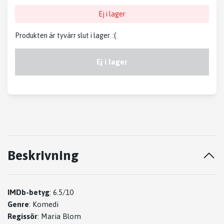
Ej i lager
Produkten är tyvärr slut i lager. :(
Ej i lager
Beskrivning
IMDb-betyg
:
6.5/10
Genre
:
Komedi
Regissör
:
Maria Blom