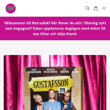
Välkommen till Retrodisk! Här finner du allt i filmväg nytt
som begagnat! Sidan uppdateras dagligen med minst 50
nya titlar att välja bland.