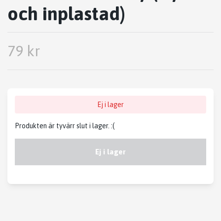
och inplastad)
79 kr
Ej i lager
Produkten är tyvärr slut i lager. :(
Ej i lager