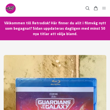
Välkommen till Retrodisk! Här finner du allt i filmväg nytt
som begagnat! Sidan uppdateras dagligen med minst 50
nya titlar att välja bland.