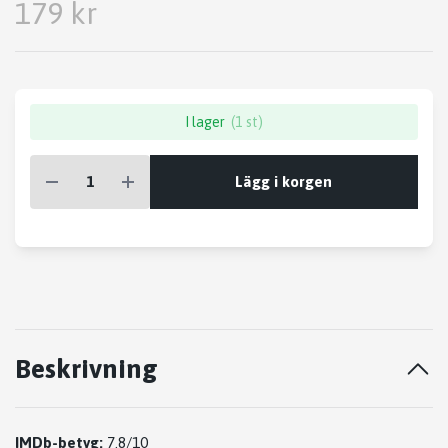
179 kr
I lager
(1 st)
Lägg i korgen
Beskrivning
IMDb-betyg:
7.8/10