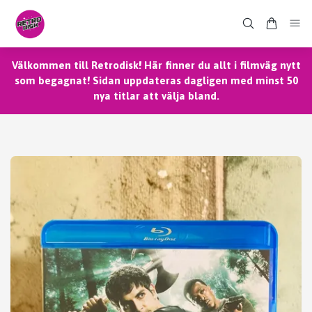
Välkommen till Retrodisk! Här finner du allt i filmväg nytt
som begagnat! Sidan uppdateras dagligen med minst 50
nya titlar att välja bland.