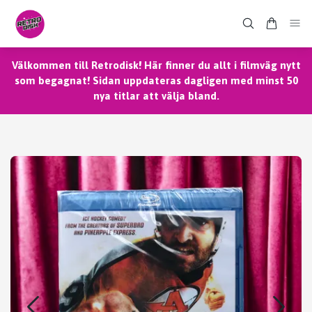
Välkommen till Retrodisk! Här finner du allt i filmväg nytt
som begagnat! Sidan uppdateras dagligen med minst 50
nya titlar att välja bland.