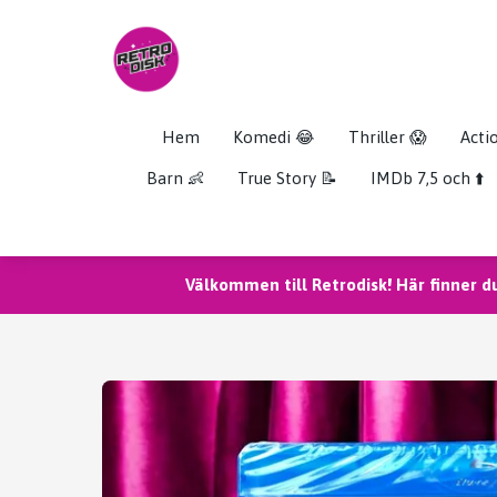
Hem
Komedi 😂
Thriller 😱
Acti
Barn 👶
True Story 📝
IMDb 7,5 och ⬆️
Välkommen till Retrodisk! Här finner d