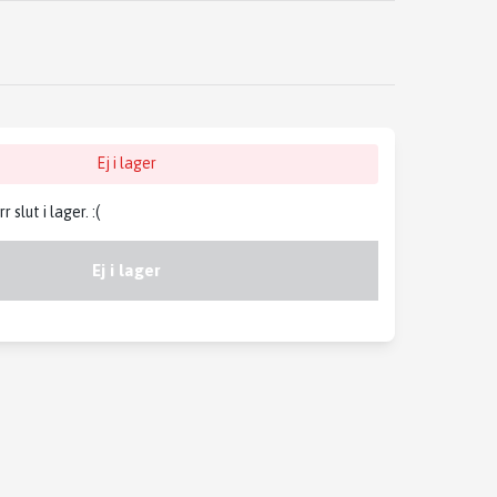
Ej i lager
slut i lager. :(
Ej i lager