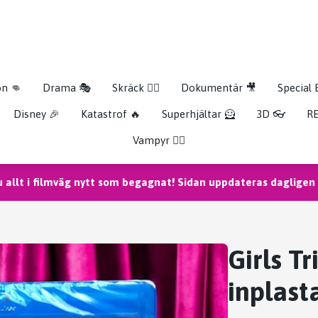
on 👊
Drama 🎭
Skräck 🧟‍♂️
Dokumentär 🎥
Special 
Disney 🎉
Katastrof 🔥
Superhjältar 🦸
3D 👓
RE
Vampyr 🧛‍♀️
u allt i filmväg nytt som begagnat! Sidan uppdateras dagligen m
Girls Tr
inplast