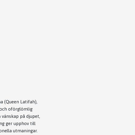
a (Queen Latifah),
 och oförglömlig
n vänskap på djupet,
g ger upphov till
ionella utmaningar.