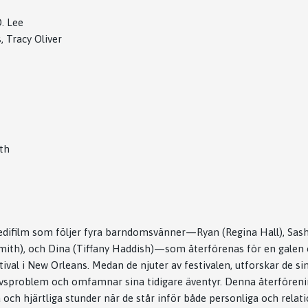
. Lee
, Tracy Oliver
th
difilm som följer fyra barndomsvänner—Ryan (Regina Hall), Sash
Smith), och Dina (Tiffany Haddish)—som återförenas för en galen
ival i New Orleans. Medan de njuter av festivalen, utforskar de si
ivsproblem och omfamnar sina tidigare äventyr. Denna återförenin
 och hjärtliga stunder när de står inför både personliga och relat