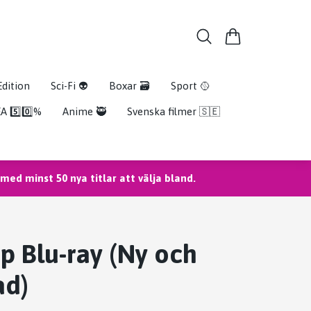
Edition
Sci-Fi 👽
Boxar 🗃️
Sport 🥎
A 5️⃣0️⃣%
Anime 🥷
Svenska filmer 🇸🇪
ed minst 50 nya titlar att välja bland.
ip Blu-ray (Ny och
ad)