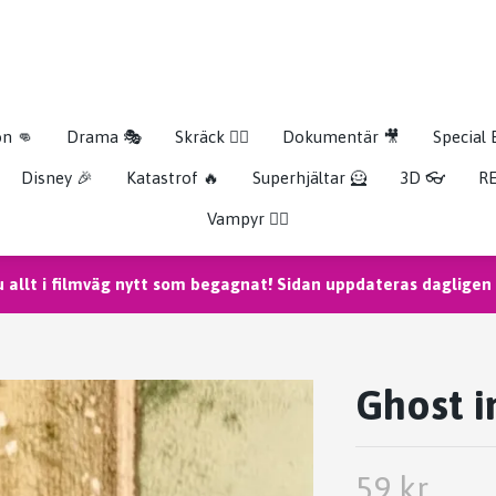
on 👊
Drama 🎭
Skräck 🧟‍♂️
Dokumentär 🎥
Special 
Disney 🎉
Katastrof 🔥
Superhjältar 🦸
3D 👓
RE
Vampyr 🧛‍♀️
u allt i filmväg nytt som begagnat! Sidan uppdateras dagligen m
Ghost i
59 kr