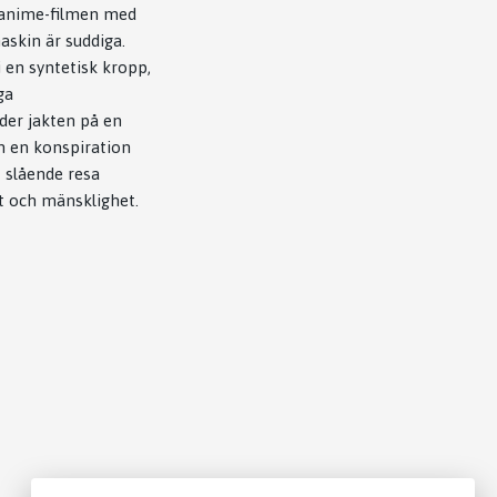
h anime-filmen med
skin är suddiga.
i en syntetisk kropp,
ga
nder jakten på en
on en konspiration
t slående resa
t och mänsklighet.