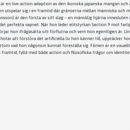
" är en live-action-adaption av den ikoniska japanska mangan oc
 utspelar sig i en framtid där gränserna mellan människa och ma
nsson) är den första av sitt slag – en mänsklig hjärna innesluten 
det perfekta vapnet. När hon leder elitstyrkan Section 9 mot farli
börjar hon ifrågasätta sitt förflutna och vem hon egentligen är. U
otar att förstöra det artificiella liv hon känner till, upptäcker h
rtom vad hon någonsin kunnat föreställa sig. Filmen är en visuell
framtid, fylld med både action och filosofiska frågor om identite