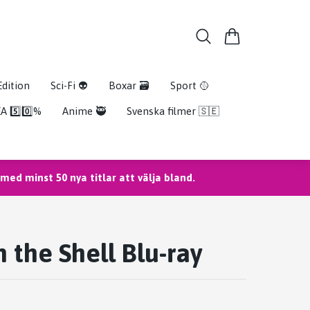
Edition
Sci-Fi 👽
Boxar 🗃️
Sport 🥎
A 5️⃣0️⃣%
Anime 🥷
Svenska filmer 🇸🇪
ed minst 50 nya titlar att välja bland.
n the Shell Blu-ray