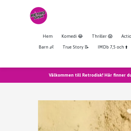
Hem
Komedi 😂
Thriller 😱
Acti
Barn 👶
True Story 📝
IMDb 7,5 och ⬆️
Välkommen till Retrodisk! Här finner d