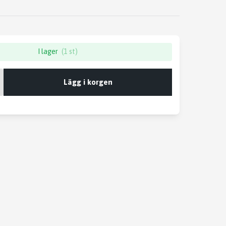
I lager
(1 st)
Lägg i korgen