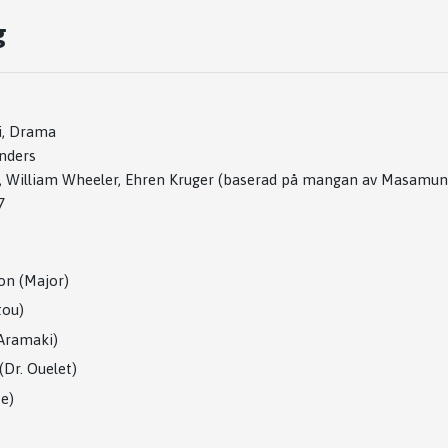
g
Fi, Drama
nders
, William Wheeler, Ehren Kruger (baserad på mangan av Masamun
7
on (Major)
tou)
(Aramaki)
(Dr. Ouelet)
ze)