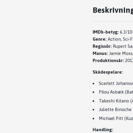
Beskrivnin
IMDb-betyg:
6.3/10
Genre:
Action, Sci-
Regissör:
Rupert Sa
Manus:
Jamie Moss
Produktionsår:
201
Skådespelare:
Scarlett Johanss
Pilou Asbæk (Ba
Takeshi Kitano 
Juliette Binoche 
Michael Pitt (Ku
Handling: