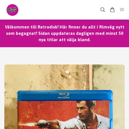
Välkommen till Retrodisk! Här finner du allt i filmväg nytt
som begagnat! Sidan uppdateras dagligen med minst 50
nya titlar att välja bland.