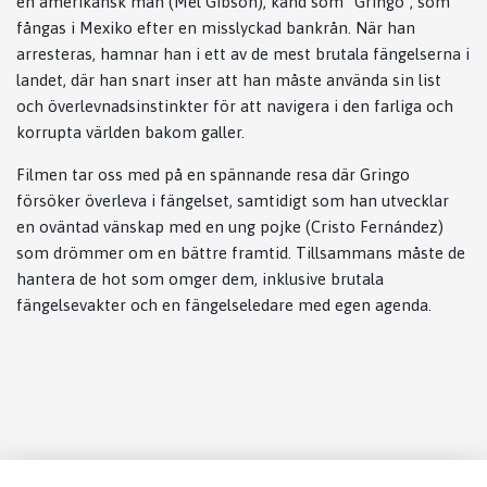
en amerikansk man (Mel Gibson), känd som "Gringo", som
fångas i Mexiko efter en misslyckad bankrån. När han
arresteras, hamnar han i ett av de mest brutala fängelserna i
landet, där han snart inser att han måste använda sin list
och överlevnadsinstinkter för att navigera i den farliga och
korrupta världen bakom galler.
Filmen tar oss med på en spännande resa där Gringo
försöker överleva i fängelset, samtidigt som han utvecklar
en oväntad vänskap med en ung pojke (Cristo Fernández)
som drömmer om en bättre framtid. Tillsammans måste de
hantera de hot som omger dem, inklusive brutala
fängelsevakter och en fängelseledare med egen agenda.
Läs mer