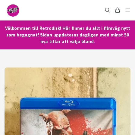
Välkommen till Retrodisk! Här finner du allt i filmväg nytt
som begagnat! Sidan uppdateras dagligen med minst 50
nya titlar att välja bland.