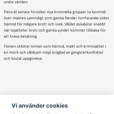
undre världen.
Flera år senare försöker nya kriminella grupper ta kontroll
över makten samtidigt som gamla fiender fortfarande söker
hämnd för tidigare brott och svek. Våldet eskalerar snabbt
när lojaliteter bryts och gamla synder kommer tillbaka för
att kräva betalning.
Filmen skildrar teman som hämnd, makt och kriminalitet i
en mörk och våldsam miljö präglad av gangsterkonflikter
och brutal uppgörelse.
Läs mer
Vi använder cookies
Köpvillkor