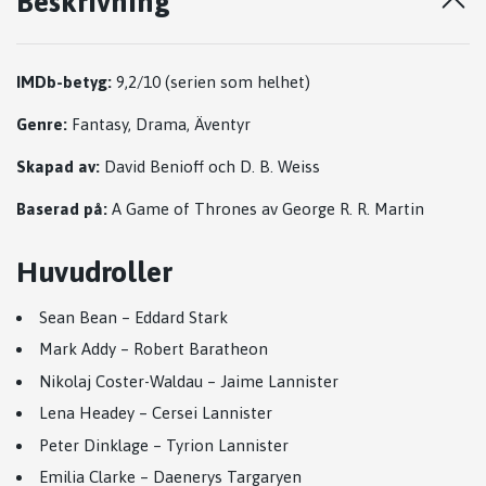
Beskrivning
IMDb-betyg:
9,2/10 (serien som helhet)
Genre:
Fantasy, Drama, Äventyr
Skapad av:
David Benioff
och
D. B. Weiss
Baserad på:
A Game of Thrones
av
George R. R. Martin
Huvudroller
Sean Bean
– Eddard Stark
Mark Addy
– Robert Baratheon
Nikolaj Coster-Waldau
– Jaime Lannister
Lena Headey
– Cersei Lannister
Peter Dinklage
– Tyrion Lannister
Emilia Clarke
– Daenerys Targaryen