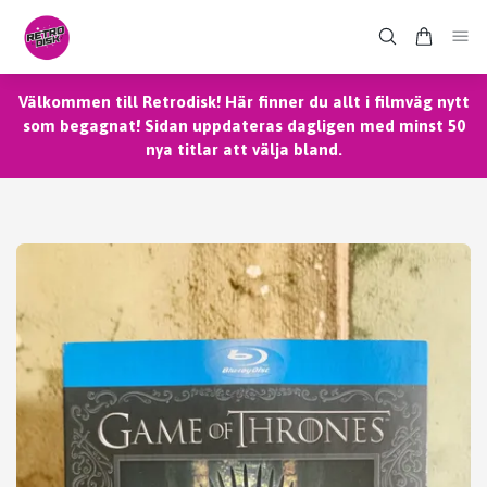
Välkommen till Retrodisk! Här finner du allt i filmväg nytt
som begagnat! Sidan uppdateras dagligen med minst 50
nya titlar att välja bland.