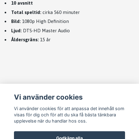
10 avsnitt
Total speltid:
cirka 560 minuter
Bild:
1080p High Definition
Ljud:
DTS-HD Master Audio
Åldersgräns:
15 år
Läs mer
Vi använder cookies
Köpvillkor
Kontakt
Vi använder cookies för att anpassa det innehåll som
visas för dig och för att du ska få bästa tänkbara
Cookie Concent
upplevelse när du handlar hos oss.
Godkänn alla