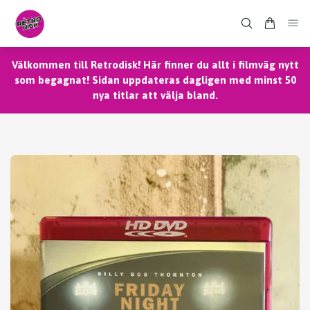
Välkommen till Retrodisk! Här finner du allt i filmväg nytt
som begagnat! Sidan uppdateras dagligen med minst 50
nya titlar att välja bland.