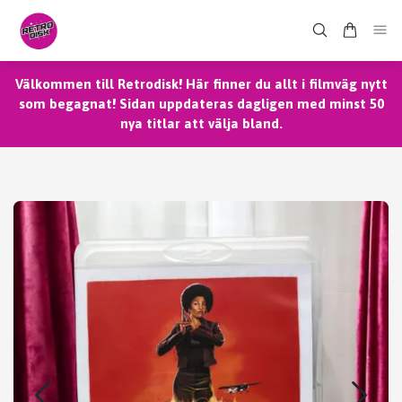
Välkommen till Retrodisk! Här finner du allt i filmväg nytt
som begagnat! Sidan uppdateras dagligen med minst 50
nya titlar att välja bland.