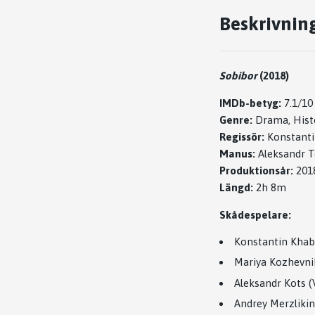
Beskrivnin
Sobibor
(2018)
IMDb-betyg:
7.1/10
Genre:
Drama, Histo
Regissör:
Konstanti
Manus:
Aleksandr T
Produktionsår:
201
Längd:
2h 8m
Skådespelare:
Konstantin Khab
Mariya Kozhevni
Aleksandr Kots (
Andrey Merzliki