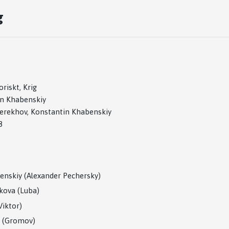
g
riskt, Krig
n Khabenskiy
erekhov, Konstantin Khabenskiy
8
enskiy (Alexander Pechersky)
kova (Luba)
Viktor)
n (Gromov)