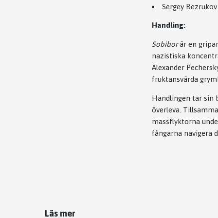
Sergey Bezrukov 
Handling:
Sobibor
är en gripan
nazistiska koncentr
Alexander Pechersky
fruktansvärda grym
Handlingen tar sin 
överleva. Tillsamma
massflyktorna unde
fångarna navigera de
Läs mer