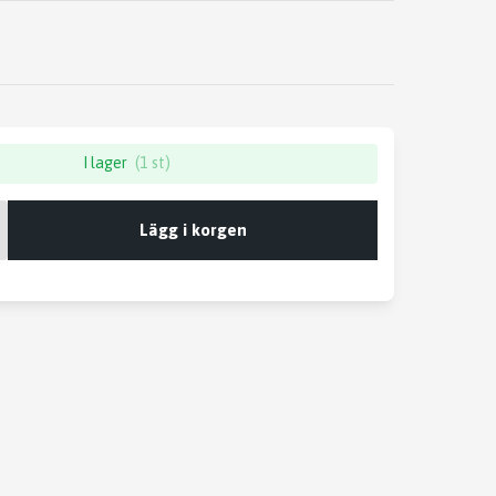
I lager
(1 st)
Lägg i korgen