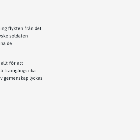
ing flykten från det
yske soldaten
tna de
llt för att
 få framgångsrika
av gemenskap lyckas