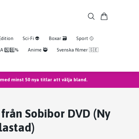
Edition
Sci-Fi 👽
Boxar 🗃️
Sport 🥎
A 5️⃣0️⃣%
Anime 🥷
Svenska filmer 🇸🇪
ed minst 50 nya titlar att välja bland.
 från Sobibor DVD (Ny
lastad)