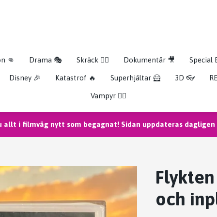
on 👊
Drama 🎭
Skräck 🧟‍♂️
Dokumentär 🎥
Special 
Disney 🎉
Katastrof 🔥
Superhjältar 🦸
3D 👓
RE
Vampyr 🧛‍♀️
u allt i filmväg nytt som begagnat! Sidan uppdateras dagligen m
Flykten
och inp