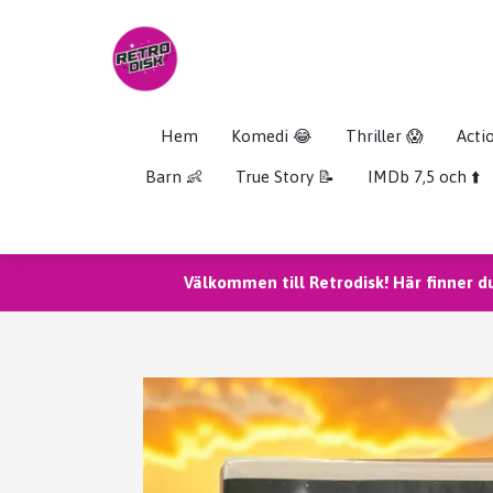
Hem
Komedi 😂
Thriller 😱
Acti
Barn 👶
True Story 📝
IMDb 7,5 och ⬆️
Välkommen till Retrodisk! Här finner d