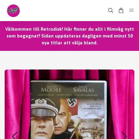
Välkommen till Retrodisk! Här finner du allt i filmväg nytt
som begagnat! Sidan uppdateras dagligen med minst 50
nya titlar att välja bland.