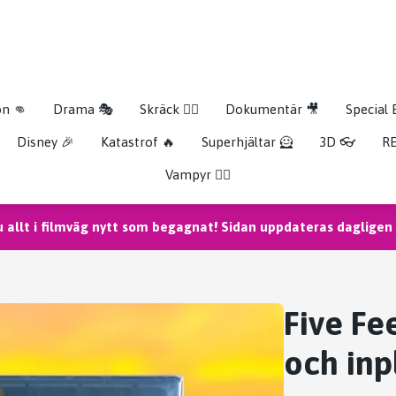
on 👊
Drama 🎭
Skräck 🧟‍♂️
Dokumentär 🎥
Special 
Disney 🎉
Katastrof 🔥
Superhjältar 🦸
3D 👓
RE
Vampyr 🧛‍♀️
u allt i filmväg nytt som begagnat! Sidan uppdateras dagligen m
Five Fe
och inp