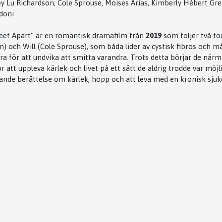
y Lu Richardson, Cole Sprouse, Moises Arias, Kimberly Hébert Gr
ldoni
Feet Apart" är en romantisk dramafilm från
2019
som följer två ton
) och Will (Cole Sprouse), som båda lider av cystisk fibros och må
ra för att undvika att smitta varandra. Trots detta börjar de när
 att uppleva kärlek och livet på ett sätt de aldrig trodde var möjl
ande berättelse om kärlek, hopp och att leva med en kronisk sju