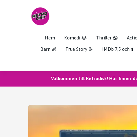
Hem
Komedi 😂
Thriller 😱
Acti
Barn 👶
True Story 📝
IMDb 7,5 och ⬆️
Välkommen till Retrodisk! Här finner d