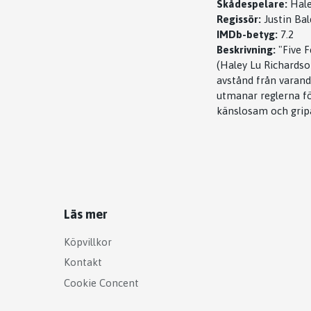
Skådespelare:
Hale
Regissör:
Justin Ba
IMDb-betyg:
7.2
Beskrivning:
"Five 
(Haley Lu Richardson
avstånd från varand
utmanar reglerna för
känslosam och grip
Läs mer
Köpvillkor
Kontakt
Cookie Concent