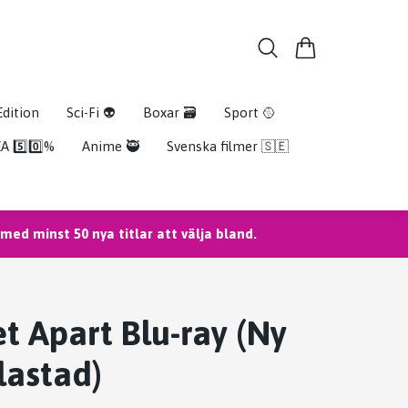
Edition
Sci-Fi 👽
Boxar 🗃️
Sport 🥎
A 5️⃣0️⃣%
Anime 🥷
Svenska filmer 🇸🇪
ed minst 50 nya titlar att välja bland.
et Apart Blu-ray (Ny
lastad)