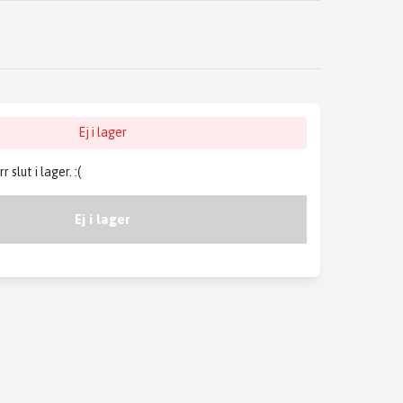
Ej i lager
slut i lager. :(
Ej i lager