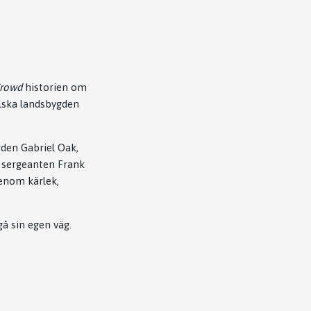
Crowd
historien om
elska landsbygden
rden Gabriel Oak,
 sergeanten Frank
enom kärlek,
gå sin egen väg.