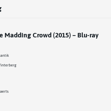
g
he Madding Crowd (2015) – Blu-ray
antik
interberg
aerts