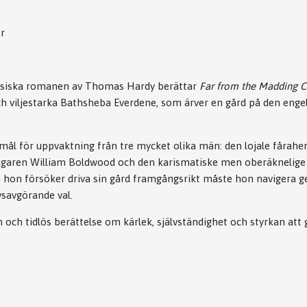
r
ssiska romanen av
Thomas Hardy
berättar
Far from the Madding 
ch viljestarka Bathsheba Everdene, som ärver en gård på den eng
mål för uppvaktning från tre mycket olika män: den lojale fårahe
garen William Boldwood och den karismatiske men oberäknelige
 hon försöker driva sin gård framgångsrikt måste hon navigera g
vsavgörande val.
 och tidlös berättelse om kärlek, självständighet och styrkan att 