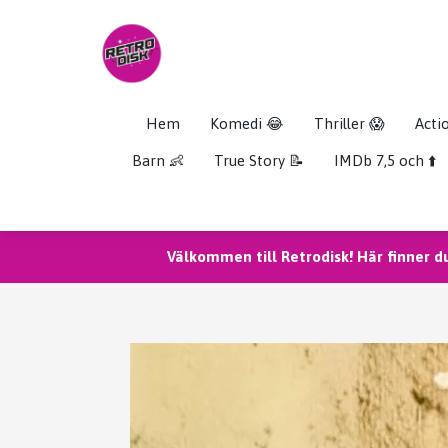
Hem
Komedi 😂
Thriller 😱
Acti
Barn 👶
True Story 📝
IMDb 7,5 och ⬆️
Välkommen till Retrodisk! Här finner d