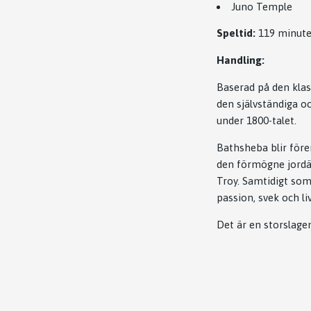
Juno Temple
Speltid:
119 minute
Handling:
Baserad på den kla
den självständiga o
under 1800-talet.
Bathsheba blir före
den förmögne jordä
Troy. Samtidigt som
passion, svek och li
Det är en storslagen