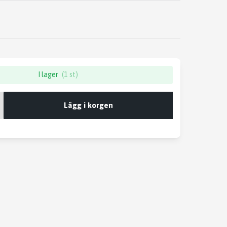
I lager
(1 st)
Lägg i korgen