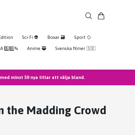
Edition
Sci-Fi 👽
Boxar 🗃️
Sport 🥎
A 5️⃣0️⃣%
Anime 🥷
Svenska filmer 🇸🇪
ed minst 50 nya titlar att välja bland.
om the Madding Crowd