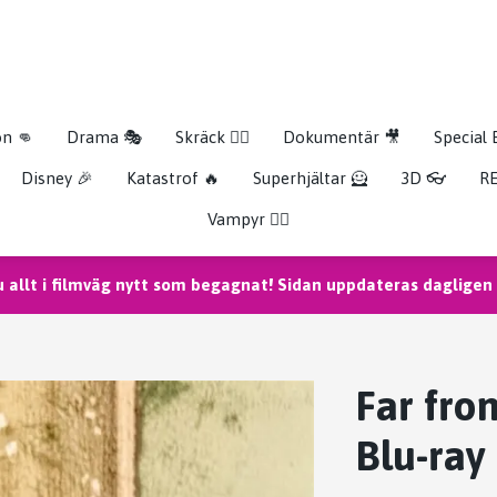
on 👊
Drama 🎭
Skräck 🧟‍♂️
Dokumentär 🎥
Special 
Disney 🎉
Katastrof 🔥
Superhjältar 🦸
3D 👓
RE
Vampyr 🧛‍♀️
u allt i filmväg nytt som begagnat! Sidan uppdateras dagligen m
Far fr
Blu-ray