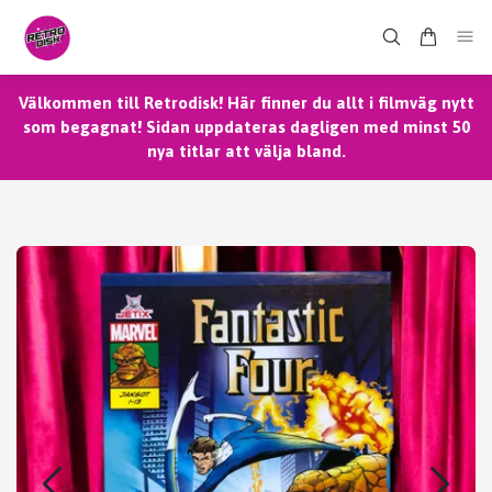
Välkommen till Retrodisk! Här finner du allt i filmväg nytt
som begagnat! Sidan uppdateras dagligen med minst 50
nya titlar att välja bland.