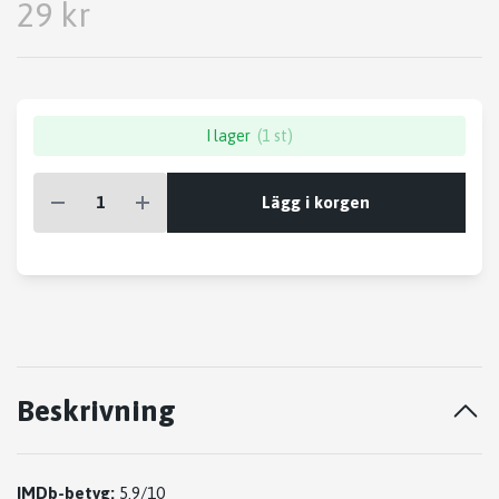
29 kr
I lager
(1 st)
Lägg i korgen
Beskrivning
IMDb-betyg:
5.9/10