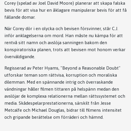
Corey (spelad av Joel David Moore) planerar att skapa falska
bevis för att visa hur en åklagare manipulerar bevis för att få
fällande domar.
När Corey dör i en olycka och bevisen försvinner, står C.J.
inför anklagelserna om mord. Han måste nu kämpa för att
rentvå sitt namn och avslöja sanningen bakom den
konspiratoriska planen, trots att bevisen mot honom verkar
överväldigande.
Regisserad av Peter Hyams, "Beyond a Reasonable Doubt"
utforskar teman som rättvisa, korruption och moraliska
dilemman. Med en spännande intrig och överraskande
vändningar håller filmen tittaren på helspänn medan den
avslöjar de komplexa relationerna mellan rättssystemet och
media. Skådespelarprestationerna, särskilt från Jesse
Metcalfe och Michael Douglas, bidrar till filmens intensitet
och gripande berättelse om förräderi och hämnd.