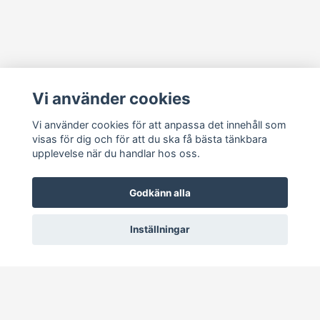
Läs mer
Vi använder cookies
Köpvillkor
Kontakt
Vi använder cookies för att anpassa det innehåll som
visas för dig och för att du ska få bästa tänkbara
Cookie Concent
upplevelse när du handlar hos oss.
Godkänn alla
Inställningar
© 2026 RetroDisk