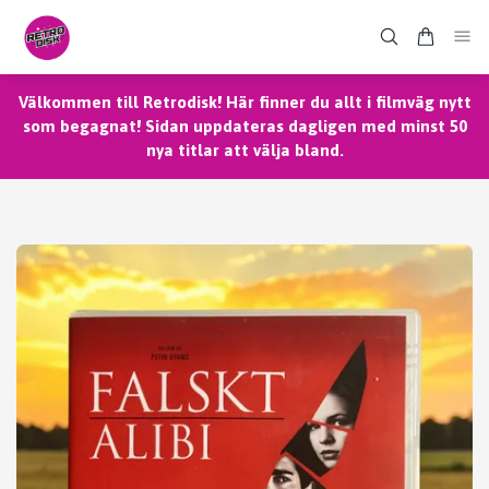
Välkommen till Retrodisk! Här finner du allt i filmväg nytt
som begagnat! Sidan uppdateras dagligen med minst 50
nya titlar att välja bland.