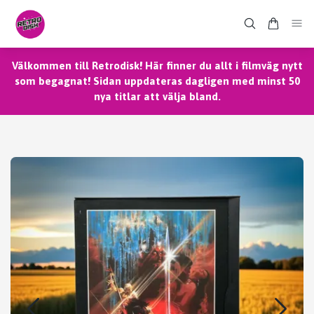
Välkommen till Retrodisk! Här finner du allt i filmväg nytt
som begagnat! Sidan uppdateras dagligen med minst 50
nya titlar att välja bland.