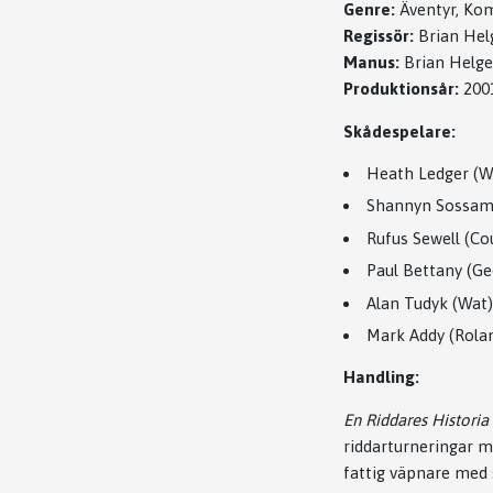
Genre:
Äventyr, Ko
Regissör:
Brian Hel
Manus:
Brian Helge
Produktionsår:
200
Skådespelare:
Heath Ledger (W
Shannyn Sossamo
Rufus Sewell (C
Paul Bettany (Ge
Alan Tudyk (Wat)
Mark Addy (Rola
Handling:
En Riddares Historia
riddarturneringar m
fattig väpnare med 