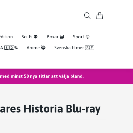
Edition
Sci-Fi 👽
Boxar 🗃️
Sport 🥎
A 5️⃣0️⃣%
Anime 🥷
Svenska filmer 🇸🇪
ed minst 50 nya titlar att välja bland.
ares Historia Blu-ray