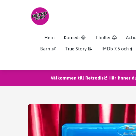
Hem
Komedi 😂
Thriller 😱
Acti
Barn 👶
True Story 📝
IMDb 7,5 och ⬆️
Välkommen till Retrodisk! Här finner d