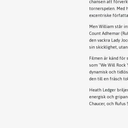
chansen att förverkl
tornerspelen. Med h
excentriske författ
Men William står in
Count Adhemar (Rufus
den vackra Lady Joc
sin skicklighet, uta
Filmen är känd för 
som "We Will Rock Y
dynamisk och tidlös
den till en fräsch t
Heath Ledger brilje
energisk och gripan
Chaucer, och Rufus 