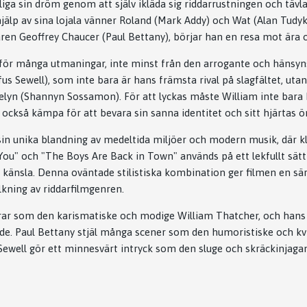
iga sin dröm genom att själv ikläda sig riddarrustningen och tävla 
jälp av sina lojala vänner Roland (Mark Addy) och Wat (Alan Tudy
aren Geoffrey Chaucer (Paul Bettany), börjar han en resa mot är
för många utmaningar, inte minst från den arrogante och hänsyn
 Sewell), som inte bara är hans främsta rival på slagfältet, utan 
elyn (Shannyn Sossamon). För att lyckas måste William inte bara 
n också kämpa för att bevara sin sanna identitet och sitt hjärtas 
sin unika blandning av medeltida miljöer och modern musik, där kl
ou" och "The Boys Are Back in Town" används på ett lekfullt sätt
 känsla. Denna oväntade stilistiska kombination ger filmen en sä
olkning av riddarfilmgenren.
rar som den karismatiske och modige William Thatcher, och hans
de. Paul Bettany stjäl många scener som den humoristiske och kv
Sewell gör ett minnesvärt intryck som den sluge och skräckinjag