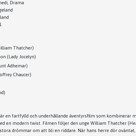
medi, Drama
geland
land
1
illiam Thatcher)
n (Lady Jocelyn)
ount Adhemar)
offrey Chaucer)
nd)
är en fartfylld och underhållande äventyrsfilm som kombinerar m
ed en modern twist. Filmen följer den unge William Thatcher (He
stora drömmar om att bli en riddare. När hans herre dör oväntat,