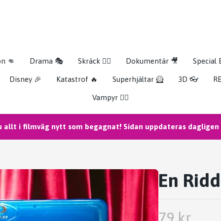
on 👊
Drama 🎭
Skräck 🧟‍♂️
Dokumentär 🎥
Special 
Disney 🎉
Katastrof 🔥
Superhjältar 🦸
3D 👓
RE
Vampyr 🧛‍♀️
u allt i filmväg nytt som begagnat! Sidan uppdateras dagligen m
En Ridd
79 kr