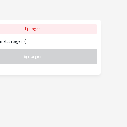
Ej i lager
slut i lager. :(
Ej i lager