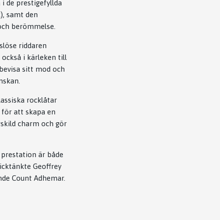
i de prestigefyllda
k), samt den
a och berömmelse.
slöse riddaren
också i kärleken till
bevisa sitt mod och
önskan.
assiska rocklåtar
 för att skapa en
rskild charm och gör
 prestation är både
icktänkte Geoffrey
ande Count Adhemar.