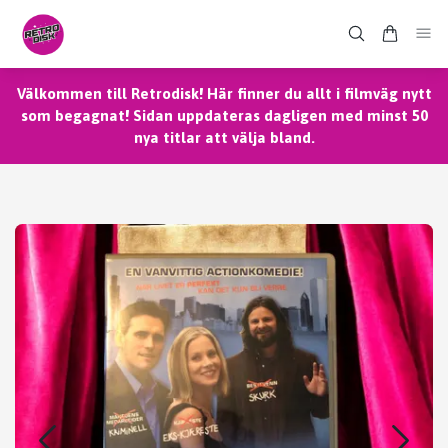
Välkommen till Retrodisk! Här finner du allt i filmväg nytt
som begagnat! Sidan uppdateras dagligen med minst 50
nya titlar att välja bland.