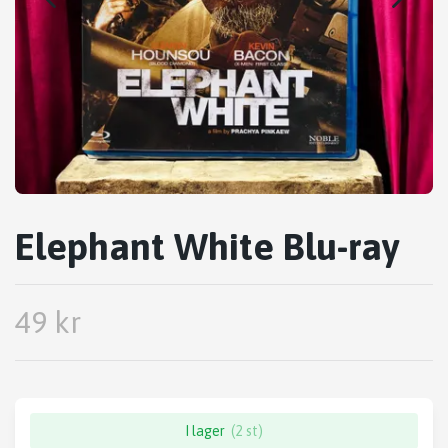
Elephant White Blu-ray
49 kr
I lager
(2 st)