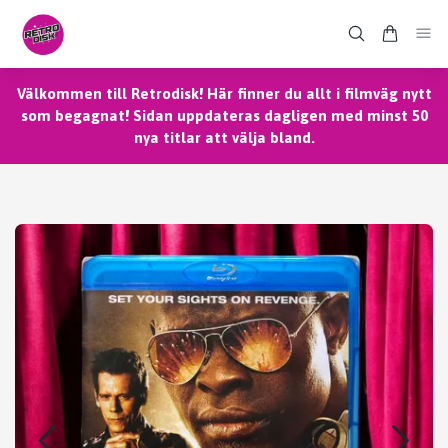
Välkommen till Retrodisk! Här finner du allt i filmväg nytt
som begagnat! Sidan uppdateras dagligen med minst 50
nya titlar att välja bland.