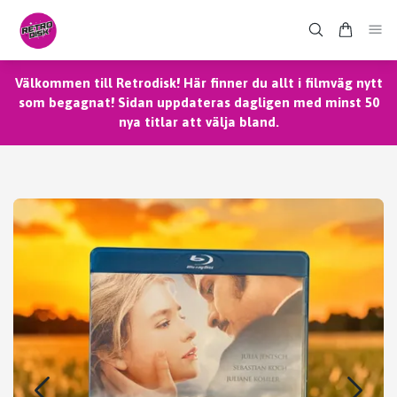
Välkommen till Retrodisk! Här finner du allt i filmväg nytt
som begagnat! Sidan uppdateras dagligen med minst 50
nya titlar att välja bland.