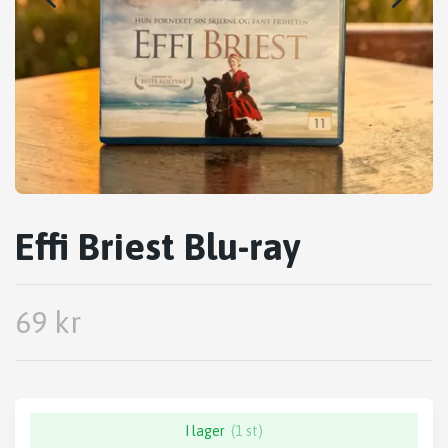
Effi Briest Blu-ray
69 kr
I lager
(1 st)