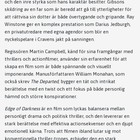
och den inre styrka som hans karaktär besitter. Gibsons
skildring av en far som är beredd att gå till ytterligheter för
att rättvisa sin dotter är både övertygande och gripande. Ray
Winstone ger en komplex prestation som Darius Jedburgh,
en privatutredare med egna agendor som blir en
nyckelspelare i Cravens jakt på sanningen.
Regissören Martin Campbell, känd för sina framgångar med
thrillers och actionfilmer, använder sin erfarenhet för att
skapa en film som är både spännande och visuellt
imponerande. Manusförfattaren William Monahan, som
också skrev
The Departed
, bygger en tät och intrikat
berättelse med en twist och ett fokus på både personlig
hämnd och större konspirationer.
Edge of Darkness
är en film som lyckas balansera mellan
personligt drama och politisk thriller, och den levererar en
stark berättelse med effektiva actionsekvenser och en djupt
emotionell kärna. Trots att filmen ibland lutar sig mot
konventionella thriller-tropes, erbjuder den en stark