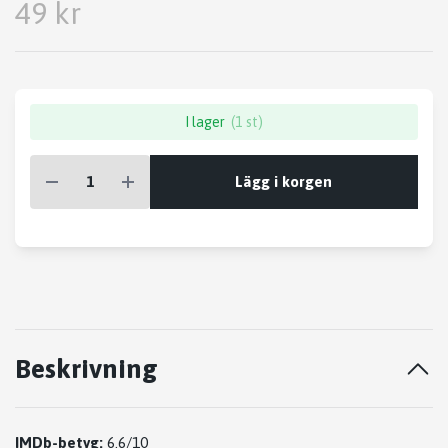
49 kr
I lager
(1 st)
Lägg i korgen
Beskrivning
IMDb-betyg:
6.6/10