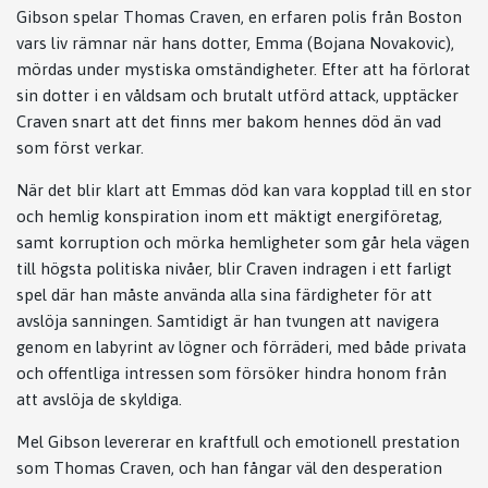
Gibson spelar Thomas Craven, en erfaren polis från Boston
vars liv rämnar när hans dotter, Emma (Bojana Novakovic),
mördas under mystiska omständigheter. Efter att ha förlorat
sin dotter i en våldsam och brutalt utförd attack, upptäcker
Craven snart att det finns mer bakom hennes död än vad
som först verkar.
När det blir klart att Emmas död kan vara kopplad till en stor
och hemlig konspiration inom ett mäktigt energiföretag,
samt korruption och mörka hemligheter som går hela vägen
till högsta politiska nivåer, blir Craven indragen i ett farligt
spel där han måste använda alla sina färdigheter för att
avslöja sanningen. Samtidigt är han tvungen att navigera
genom en labyrint av lögner och förräderi, med både privata
och offentliga intressen som försöker hindra honom från
att avslöja de skyldiga.
Mel Gibson levererar en kraftfull och emotionell prestation
som Thomas Craven, och han fångar väl den desperation