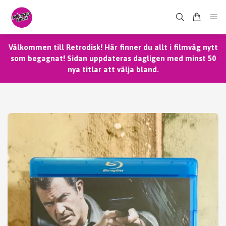
Välkommen till Retrodisk! Här finner du allt i filmväg nytt
som begagnat! Sidan uppdateras dagligen med minst 50
nya titlar att välja bland.