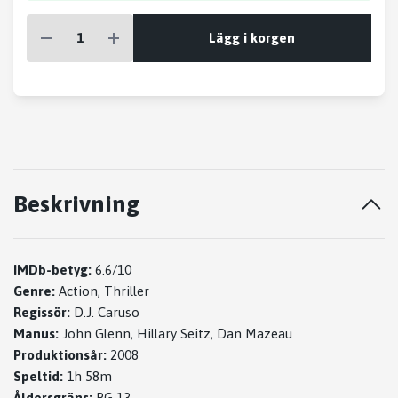
Lägg i korgen
Beskrivning
IMDb-betyg:
6.6/10
Genre:
Action, Thriller
Regissör:
D.J. Caruso
Manus:
John Glenn, Hillary Seitz, Dan Mazeau
Produktionsår:
2008
Speltid:
1h 58m
Åldersgräns:
PG-13