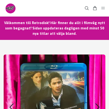
Välkommen till Retrodisk! Här finner du allt i filmväg nytt
som begagnat! Sidan uppdateras dagligen med minst 50
nya titlar att välja bland.