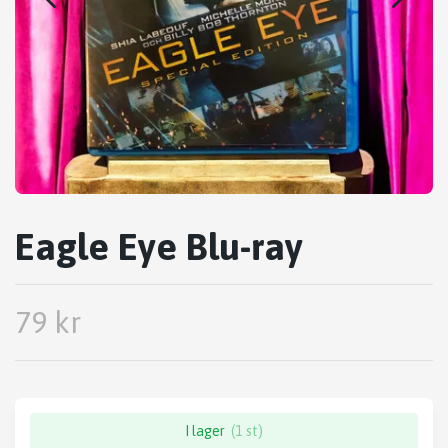
Eagle Eye Blu-ray
79 kr
I lager
(1 st)