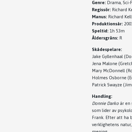
Genre:
Drama, Sci-Fi
Regissör:
Richard Ke
Manus:
Richard Kell
Produktionsår:
200
Speltid:
1h 53m
Åldersgräns:
R
Skådespelare:
Jake Gyllenhaal (D
Jena Malone (Gretc
Mary McDonnell (R
Holmes Osborne (E
Patrick Swayze (Ji
Handling:
Donnie Darko
är en 
som lider av psyko
Frank. Efter att ha 
verklighetens natur
mening.