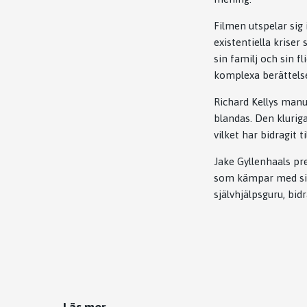
Filmen utspelar sig 
existentiella krise
sin familj och sin 
komplexa berättels
Richard Kellys manu
blandas. Den klurig
vilket har bidragit t
Jake Gyllenhaals pr
som kämpar med sin 
självhjälpsguru, bid