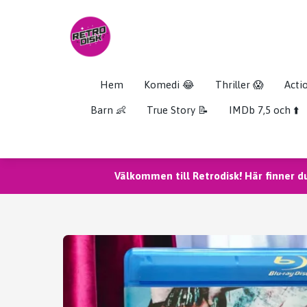
Hem
Komedi 😂
Thriller 😱
Acti
Barn 👶
True Story 📝
IMDb 7,5 och ⬆️
Välkommen till Retrodisk! Här finner d