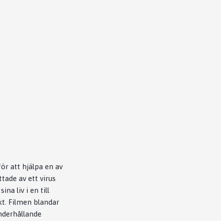
ör att hjälpa en av
tade av ett virus
a liv i en till
kt. Filmen blandar
nderhållande