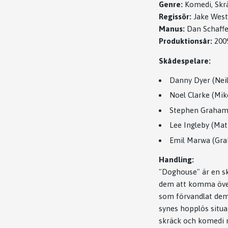
Genre:
Komedi, Skr
Regissör:
Jake West
Manus:
Dan Schaffe
Produktionsår:
200
Skådespelare:
Danny Dyer (Neil
Noel Clarke (Mik
Stephen Graham 
Lee Ingleby (Mat
Emil Marwa (Gr
Handling:
"Doghouse" är en sk
dem att komma över s
som förvandlat dem 
synes hopplös situa
skräck och komedi m