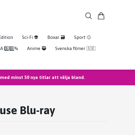
Edition
Sci-Fi 👽
Boxar 🗃️
Sport 🥎
A 5️⃣0️⃣%
Anime 🥷
Svenska filmer 🇸🇪
ed minst 50 nya titlar att välja bland.
use Blu-ray