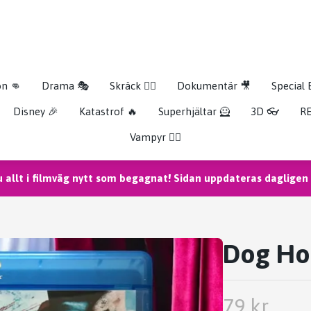
on 👊
Drama 🎭
Skräck 🧟‍♂️
Dokumentär 🎥
Special 
Disney 🎉
Katastrof 🔥
Superhjältar 🦸
3D 👓
RE
Vampyr 🧛‍♀️
u allt i filmväg nytt som begagnat! Sidan uppdateras dagligen m
Dog Ho
79 kr