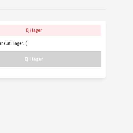
Ej i lager
slut i lager. :(
Ej i lager