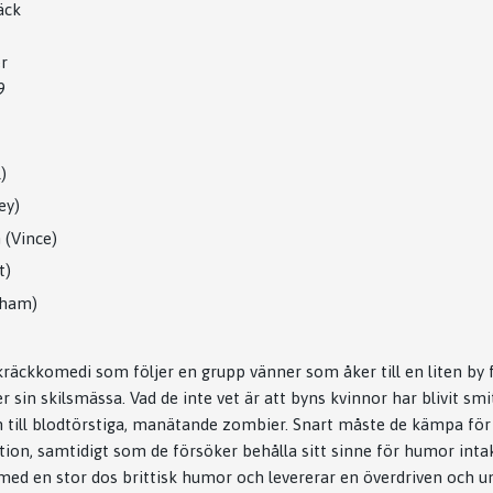
äck
r
9
)
ey)
(Vince)
t)
aham)
räckkomedi som följer en grupp vänner som åker till en liten by f
in skilsmässa. Vad de inte vet är att byns kvinnor har blivit smit
till blodtörstiga, manätande zombier. Snart måste de kämpa för sin
tion, samtidigt som de försöker behålla sitt sinne för humor inta
ed en stor dos brittisk humor och levererar en överdriven och u