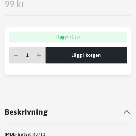
99 kr
I lager
(1 st)
Lägg i korgen
Beskrivning
IMDb-betyg:
8.2/10