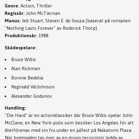
Genre:
Action, Thriller
Regissör:
John McTiernan
Manus:
Jeb Stuart, Steven E. de Souza (baserat på romanen
"Nothing Lasts Forever" av Roderick Thorp)
Produktionsår:
1988
Skådespelare:
Bruce Willis
Alan Rickman
Bonnie Bedelia
Reginald VelJohnson
Alexander Godunov
Handling:
"Die Hard" är en actionklassiker där Bruce Willis spelar John
McClane, en New York-polis som besöker Los Angeles för att
återförenas med sin fru under en julfest på Nakatomi Plaza.
När byggnaden tas över av en grupp terrorister ledda av