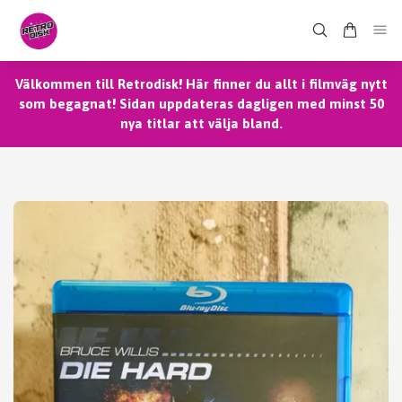
Välkommen till Retrodisk! Här finner du allt i filmväg nytt
som begagnat! Sidan uppdateras dagligen med minst 50
nya titlar att välja bland.