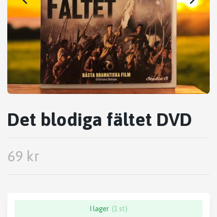
Det blodiga fältet DVD
69 kr
I lager
(1 st)