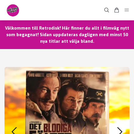
Välkommen till Retrodisk! Här finner du allt i filmväg nytt
som begagnat! Sidan uppdateras dagligen med minst 50
nya titlar att välja bland.