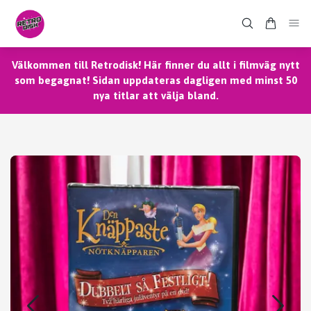
Välkommen till Retrodisk! Här finner du allt i filmväg nytt
som begagnat! Sidan uppdateras dagligen med minst 50
nya titlar att välja bland.