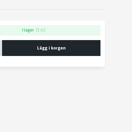
I lager
(1 st)
Lägg i korgen