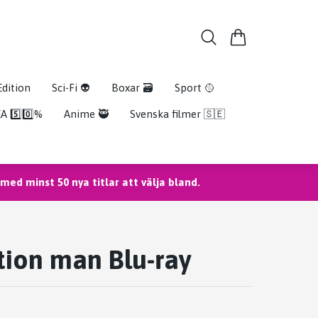
Edition
Sci-Fi 👽
Boxar 🗃️
Sport 🥎
A 5️⃣0️⃣%
Anime 🥷
Svenska filmer 🇸🇪
ed minst 50 nya titlar att välja bland.
ion man Blu-ray