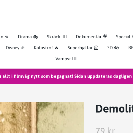
on 👊
Drama 🎭
Skräck 🧟‍♂️
Dokumentär 🎥
Special 
Disney 🎉
Katastrof 🔥
Superhjältar 🦸
3D 👓
RE
Vampyr 🧛‍♀️
u allt i filmväg nytt som begagnat! Sidan uppdateras dagligen m
Demolit
79 kr