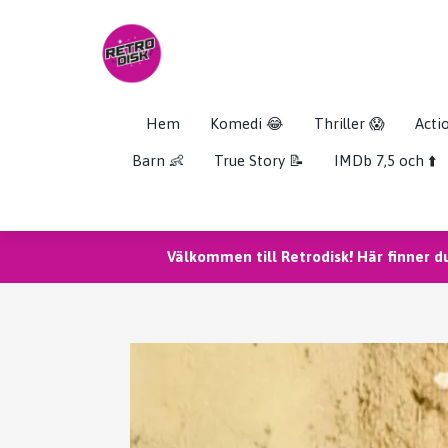
Hem
Komedi 😂
Thriller 😱
Acti
Barn 👶
True Story 📝
IMDb 7,5 och ⬆️
Välkommen till Retrodisk! Här finner d