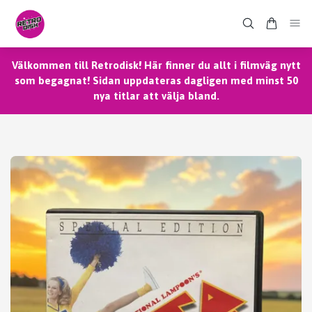
Välkommen till Retrodisk! Här finner du allt i filmväg nytt
som begagnat! Sidan uppdateras dagligen med minst 50
nya titlar att välja bland.