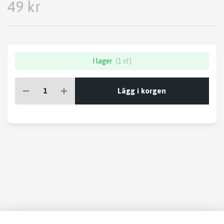
49 kr
I lager
(1 st)
Lägg i korgen
Läs mer