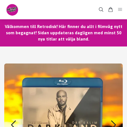
Välkommen till Retrodisk! Här finner du allt i filmväg nytt
som begagnat! Sidan uppdateras dagligen med minst 50
nya titlar att välja bland.