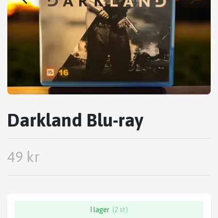
Darkland Blu-ray
49 kr
I lager
(2 st)