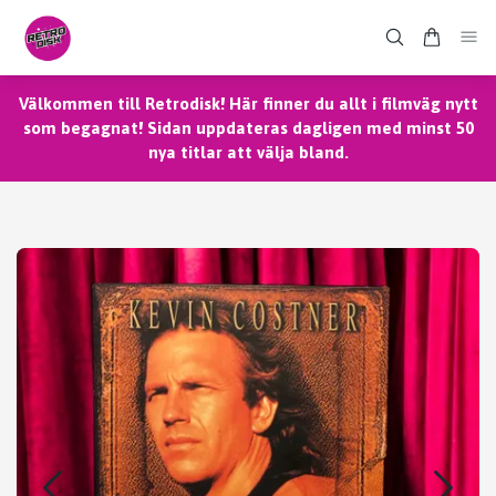
Välkommen till Retrodisk! Här finner du allt i filmväg nytt
som begagnat! Sidan uppdateras dagligen med minst 50
nya titlar att välja bland.