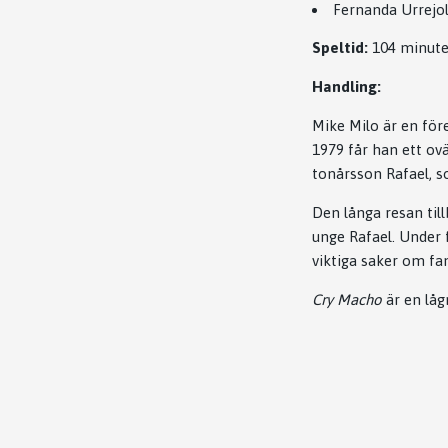
Fernanda Urrejo
Speltid:
104 minute
Handling:
Mike Milo är en för
1979 får han ett ov
tonårsson Rafael, s
Den långa resan til
unge Rafael. Under
viktiga saker om fam
Cry Macho
är en låg