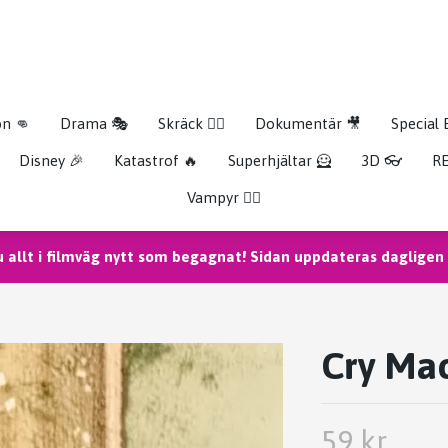
on 👊
Drama 🎭
Skräck 🧟‍♂️
Dokumentär 🎥
Special 
Disney 🎉
Katastrof 🔥
Superhjältar 🦸
3D 👓
RE
Vampyr 🧛‍♀️
u allt i filmväg nytt som begagnat! Sidan uppdateras dagligen m
Cry Mac
59 kr