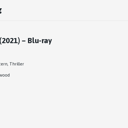
g
2021) – Blu-ray
rn, Thriller
twood