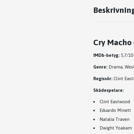
Beskrivnin
Cry Macho (
IMDb-betyg:
5,7/10
Genre:
Drama, Weste
Regissör:
Clint Eas
Skådespelare:
Clint Eastwood
Eduardo Minett
Natalia Traven
Dwight Yoakam