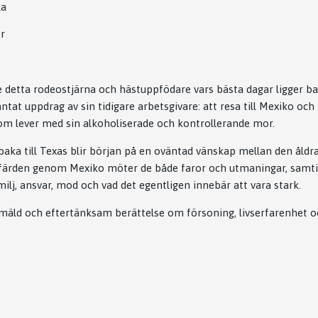
la
r
e detta rodeostjärna och hästuppfödare vars bästa dagar ligger
äntat uppdrag av sin tidigare arbetsgivare: att resa till Mexiko 
om lever med sin alkoholiserade och kontrollerande mor.
lbaka till Texas blir början på en oväntad vänskap mellan den åld
 färden genom Mexiko möter de både faror och utmaningar, samtid
ilj, ansvar, mod och vad det egentligen innebär att vara stark.
mäld och eftertänksam berättelse om försoning, livserfarenhet o