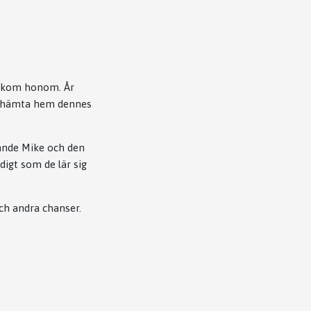
 bakom honom. År
och hämta hem dennes
rande Mike och den
igt som de lär sig
ch andra chanser.