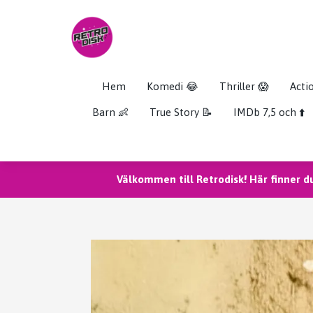
Hem
Komedi 😂
Thriller 😱
Acti
Barn 👶
True Story 📝
IMDb 7,5 och ⬆️
Välkommen till Retrodisk! Här finner d