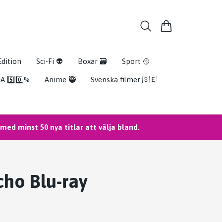
Edition
Sci-Fi 👽
Boxar 🗃️
Sport 🥎
A 5️⃣0️⃣%
Anime 🥷
Svenska filmer 🇸🇪
ed minst 50 nya titlar att välja bland.
ho Blu-ray