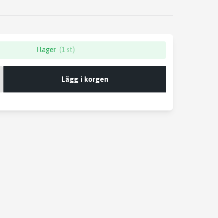
I lager
(1 st)
Lägg i korgen