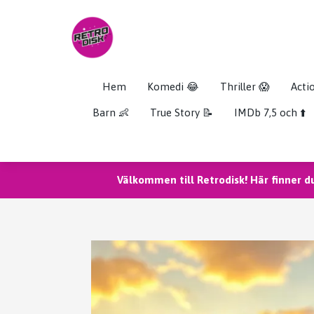
Hem
Komedi 😂
Thriller 😱
Acti
Barn 👶
True Story 📝
IMDb 7,5 och ⬆️
Välkommen till Retrodisk! Här finner d