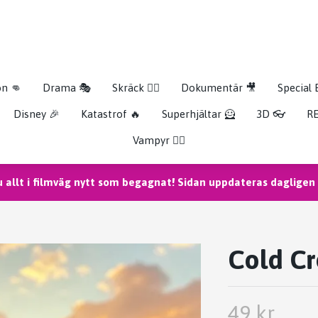
on 👊
Drama 🎭
Skräck 🧟‍♂️
Dokumentär 🎥
Special 
Disney 🎉
Katastrof 🔥
Superhjältar 🦸
3D 👓
RE
Vampyr 🧛‍♀️
u allt i filmväg nytt som begagnat! Sidan uppdateras dagligen m
Cold C
49 kr