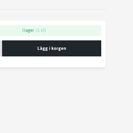
I lager
(1 st)
Lägg i korgen