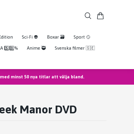
Edition
Sci-Fi 👽
Boxar 🗃️
Sport 🥎
A 5️⃣0️⃣%
Anime 🥷
Svenska filmer 🇸🇪
ed minst 50 nya titlar att välja bland.
reek Manor DVD