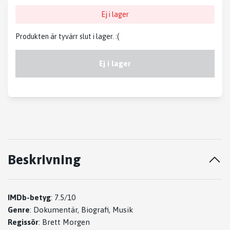
Ej i lager
Produkten är tyvärr slut i lager. :(
Ej i lager
Beskrivning
IMDb-betyg
:
7.5/10
Genre
:
Dokumentär, Biografi, Musik
Regissör
:
Brett Morgen