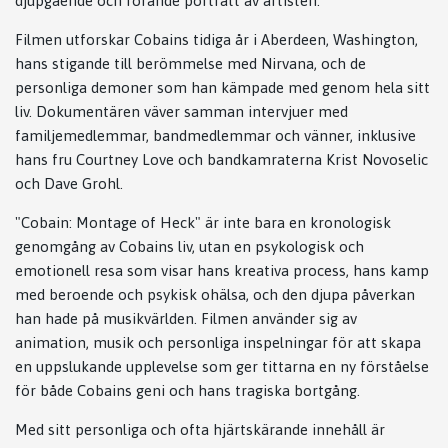
djupgående och rörande porträtt av artisten.
Filmen utforskar Cobains tidiga år i Aberdeen, Washington,
hans stigande till berömmelse med Nirvana, och de
personliga demoner som han kämpade med genom hela sitt
liv. Dokumentären väver samman intervjuer med
familjemedlemmar, bandmedlemmar och vänner, inklusive
hans fru Courtney Love och bandkamraterna Krist Novoselic
och Dave Grohl.
"Cobain: Montage of Heck" är inte bara en kronologisk
genomgång av Cobains liv, utan en psykologisk och
emotionell resa som visar hans kreativa process, hans kamp
med beroende och psykisk ohälsa, och den djupa påverkan
han hade på musikvärlden. Filmen använder sig av
animation, musik och personliga inspelningar för att skapa
en uppslukande upplevelse som ger tittarna en ny förståelse
för både Cobains geni och hans tragiska bortgång.
Med sitt personliga och ofta hjärtskärande innehåll är