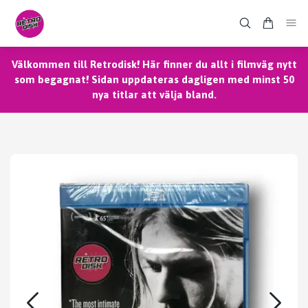
Välkommen till Retrodisk! Här finner du allt i filmväg nytt
som begagnat! Sidan uppdateras dagligen med minst 50
nya titlar att välja bland.