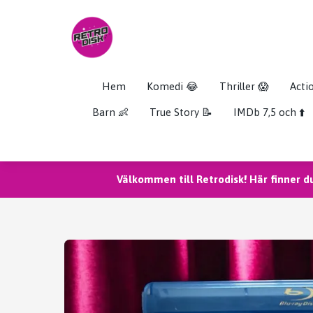
Hem
Komedi 😂
Thriller 😱
Acti
Barn 👶
True Story 📝
IMDb 7,5 och ⬆️
Välkommen till Retrodisk! Här finner d