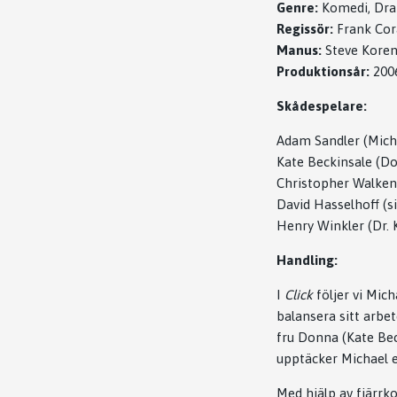
Genre:
Komedi, Dra
Regissör:
Frank Cor
Manus:
Steve Koren
Produktionsår:
200
Skådespelare:
Adam Sandler (Mic
Kate Beckinsale (
Christopher Walken
David Hasselhoff (si
Henry Winkler (Dr. 
Handling:
I
Click
följer vi Mic
balansera sitt arbet
fru Donna (Kate Becki
upptäcker Michael e
Med hjälp av fjärrko