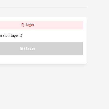
Ej i lager
slut i lager. :(
Ej i lager