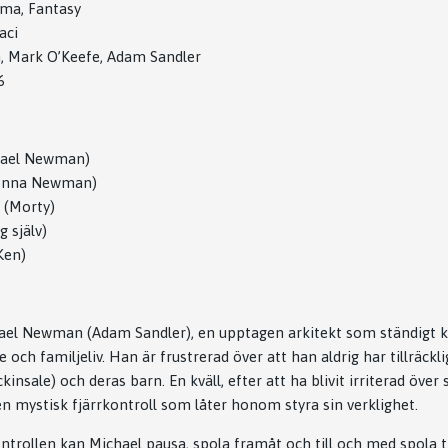
ma, Fantasy
aci
, Mark O’Keefe, Adam Sandler
6
hael Newman)
Donna Newman)
 (Morty)
g själv)
Ken)
hael Newman (Adam Sandler), en upptagen arkitekt som ständigt 
e och familjeliv. Han är frustrerad över att han aldrig har tillräckli
nsale) och deras barn. En kväll, efter att ha blivit irriterad över s
n mystisk fjärrkontroll som låter honom styra sin verklighet.
ntrollen kan Michael pausa, spola framåt och till och med spola t