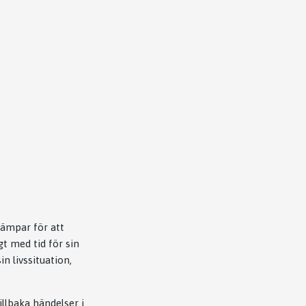
kämpar för att
gt med tid för sin
in livssituation,
illbaka händelser i