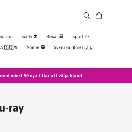
Edition
Sci-Fi 👽
Boxar 🗃️
Sport 🥎
A 5️⃣0️⃣%
Anime 🥷
Svenska filmer 🇸🇪
ed minst 50 nya titlar att välja bland.
lu-ray