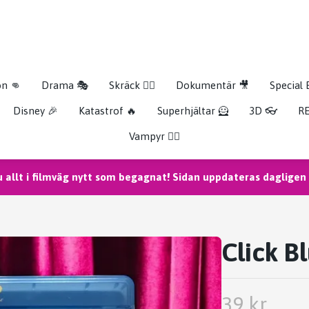
on 👊
Drama 🎭
Skräck 🧟‍♂️
Dokumentär 🎥
Special 
Disney 🎉
Katastrof 🔥
Superhjältar 🦸
3D 👓
RE
Vampyr 🧛‍♀️
u allt i filmväg nytt som begagnat! Sidan uppdateras dagligen m
Click B
39 kr