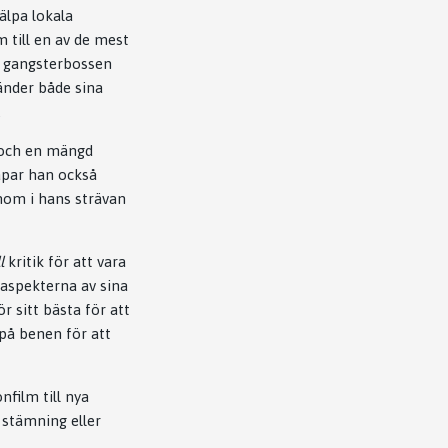
älpa lokala
till en av de mest
se gangsterbossen
vänder både sina
.
r och en mängd
apar han också
nom i hans strävan
l
kritik för att vara
 aspekterna av sina
r sitt bästa för att
på benen för att
nfilm till nya
 stämning eller