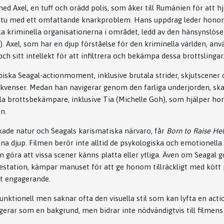
ed Axel, en tuff och orädd polis, som åker till Rumänien för att hj
 itu med ett omfattande knarkproblem. Hans uppdrag leder honom 
lla kriminella organisationerna i området, ledd av den hänsynslö
). Axel, som har en djup förståelse för den kriminella världen, an
och sitt intellekt för att infiltrera och bekämpa dessa brottslingar
piska Seagal-actionmoment, inklusive brutala strider, skjutscene
ekvenser. Medan han navigerar genom den farliga underjorden, sk
la brottsbekämpare, inklusive Tia (Michelle Goh), som hjälper ho
n.
kade natur och Seagals karismatiska närvaro, får
Born to Raise Hel
na djup. Filmen berör inte alltid de psykologiska och emotionella
an göra att vissa scener känns platta eller ytliga. Även om Seagal gö
restation, kämpar manuset för att ge honom tillräckligt med kött 
lt engagerande.
nktionell men saknar ofta den visuella stil som kan lyfta en actio
gerar som en bakgrund, men bidrar inte nödvändigtvis till filmens