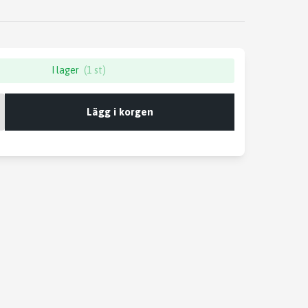
I lager
(1 st)
Lägg i korgen