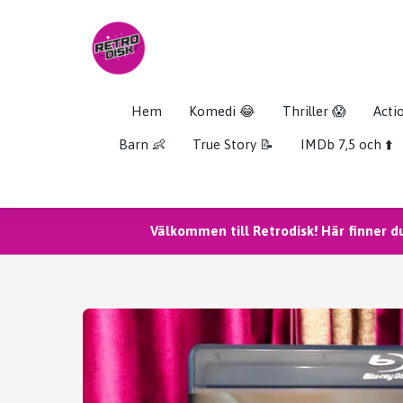
Hem
Komedi 😂
Thriller 😱
Acti
Barn 👶
True Story 📝
IMDb 7,5 och ⬆️
Välkommen till Retrodisk! Här finner d