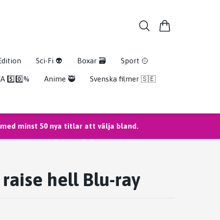
Edition
Sci-Fi 👽
Boxar 🗃️
Sport 🥎
A 5️⃣0️⃣%
Anime 🥷
Svenska filmer 🇸🇪
ed minst 50 nya titlar att välja bland.
raise hell Blu-ray