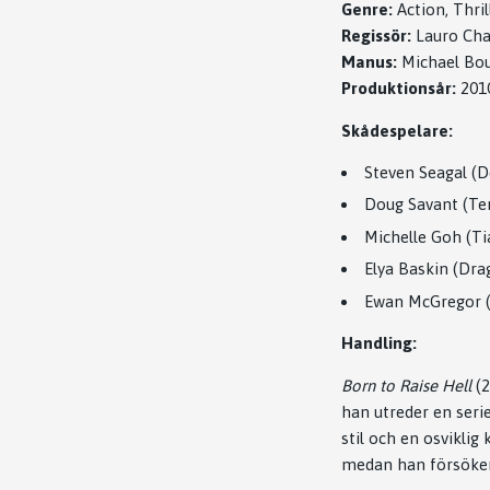
Genre:
Action, Thril
Regissör:
Lauro Cha
Manus:
Michael Bo
Produktionsår:
201
Skådespelare:
Steven Seagal (D
Doug Savant (Ter
Michelle Goh (Ti
Elya Baskin (Dra
Ewan McGregor (
Handling:
Born to Raise Hell
(2
han utreder en seri
stil och en osviklig
medan han försöker