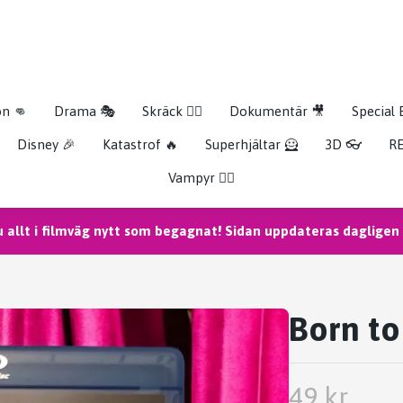
on 👊
Drama 🎭
Skräck 🧟‍♂️
Dokumentär 🎥
Special 
Disney 🎉
Katastrof 🔥
Superhjältar 🦸
3D 👓
RE
Vampyr 🧛‍♀️
u allt i filmväg nytt som begagnat! Sidan uppdateras dagligen m
Born to 
49 kr