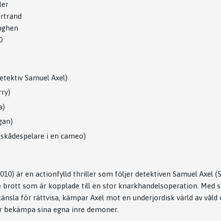
ler
rtrand
ughen
0
etektiv Samuel Axel)
ry)
a)
gan)
skådespelare i en cameo)
010) är en actionfylld thriller som följer detektiven Samuel Axel (
e brott som är kopplade till en stor knarkhandelsoperation. Med s
 känsla för rättvisa, kämpar Axel mot en underjordisk värld av våld 
 bekämpa sina egna inre demoner.