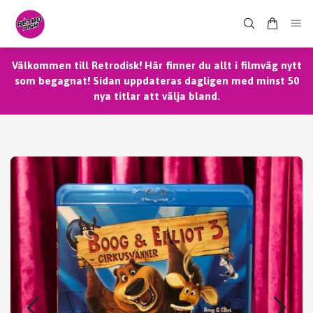
Välkommen till Retrodisk! Här finner du allt i filmväg nytt
som begagnat! Sidan uppdateras dagligen med minst 50
nya titlar att välja bland.