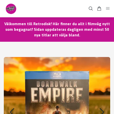
Välkommen till Retrodisk! Här finner du allt i filmväg nytt
som begagnat! Sidan uppdateras dagligen med minst 50
nya titlar att välja bland.