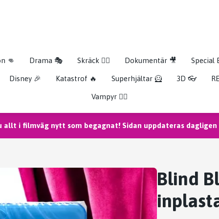
on 👊
Drama 🎭
Skräck 🧟‍♂️
Dokumentär 🎥
Special 
Disney 🎉
Katastrof 🔥
Superhjältar 🦸
3D 👓
RE
Vampyr 🧛‍♀️
u allt i filmväg nytt som begagnat! Sidan uppdateras dagligen m
Blind B
inplast