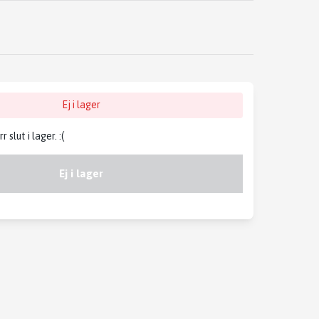
Ej i lager
slut i lager. :(
Ej i lager