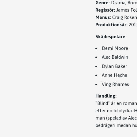
Genre:
Drama, Roma
Regissör:
James Fol
Manus:
Craig Rose
Produktionsår:
201
Skådespelare:
Demi Moore
Alec Baldwin
Dylan Baker
Anne Heche
Ving Rhames
Handling:
"Blind" är en roman
efter en bilolycka.
man (spelad av Alec
bedrägeri medan huv