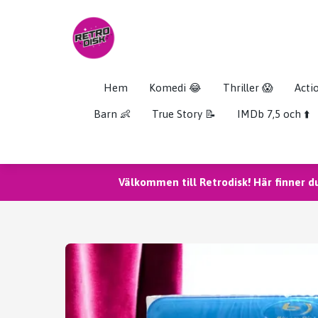
Hem
Komedi 😂
Thriller 😱
Acti
Barn 👶
True Story 📝
IMDb 7,5 och ⬆️
Välkommen till Retrodisk! Här finner d