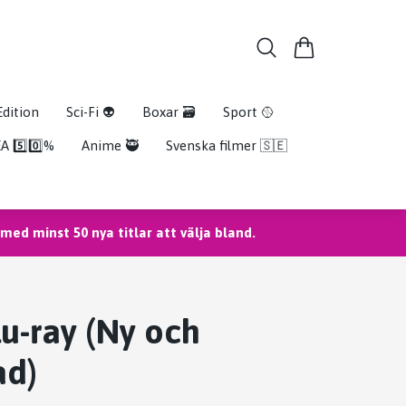
Edition
Sci-Fi 👽
Boxar 🗃️
Sport 🥎
A 5️⃣0️⃣%
Anime 🥷
Svenska filmer 🇸🇪
ed minst 50 nya titlar att välja bland.
lu-ray (Ny och
ad)