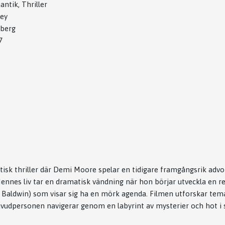
ntik, Thriller
ey
nberg
7
tisk thriller där Demi Moore spelar en tidigare framgångsrik advo
 Hennes liv tar en dramatisk vändning när hon börjar utveckla en 
 Baldwin) som visar sig ha en mörk agenda. Filmen utforskar tema
udpersonen navigerar genom en labyrint av mysterier och hot i s