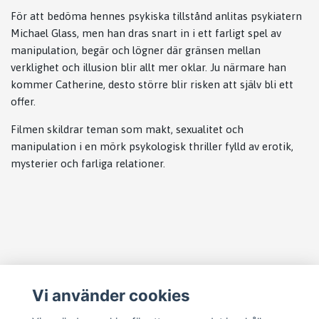
För att bedöma hennes psykiska tillstånd anlitas psykiatern
Michael Glass, men han dras snart in i ett farligt spel av
manipulation, begär och lögner där gränsen mellan
verklighet och illusion blir allt mer oklar. Ju närmare han
kommer Catherine, desto större blir risken att själv bli ett
offer.
Filmen skildrar teman som makt, sexualitet och
manipulation i en mörk psykologisk thriller fylld av erotik,
mysterier och farliga relationer.
Läs mer
Vi använder cookies
Köpvillkor