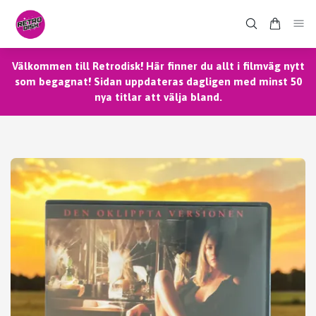
Välkommen till Retrodisk! Här finner du allt i filmväg nytt
som begagnat! Sidan uppdateras dagligen med minst 50
nya titlar att välja bland.