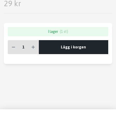
29 kr
I lager
(1 st)
Lägg i korgen
Läs mer