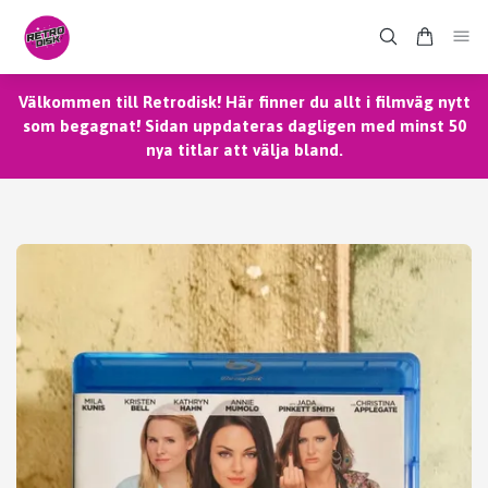
Välkommen till Retrodisk! Här finner du allt i filmväg nytt
som begagnat! Sidan uppdateras dagligen med minst 50
nya titlar att välja bland.