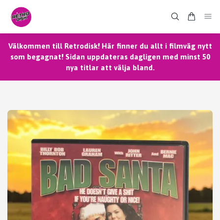
Välkommen till Retrodisk! Här finner du allt i filmväg nytt
som begagnat! Sidan uppdateras dagligen med minst 50
nya titlar att välja bland.