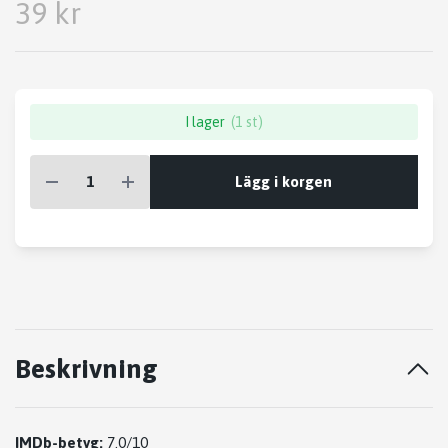
39 kr
I lager
(1 st)
Lägg i korgen
Beskrivning
IMDb-betyg:
7.0/10