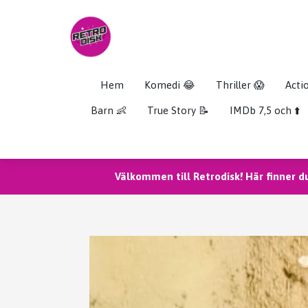
Hem
Komedi 😂
Thriller 😱
Acti
Barn 👶
True Story 📝
IMDb 7,5 och ⬆️
Välkommen till Retrodisk! Här finner d