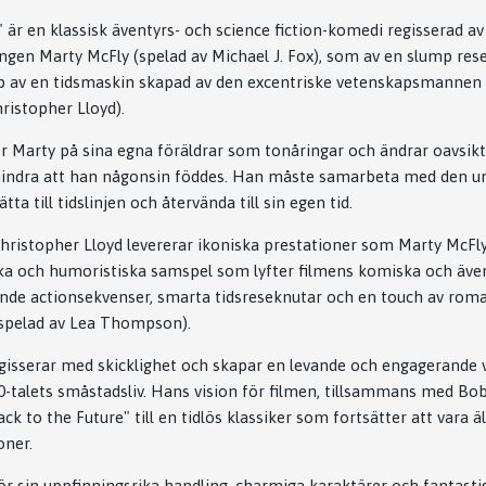
" är en klassisk äventyrs- och science fiction-komedi regisserad a
ngen Marty McFly (spelad av Michael J. Fox), som av en slump reser t
lp av en tidsmaskin skapad av den excentriske vetenskapsmannen
ristopher Lloyd).
er Marty på sina egna föräldrar som tonåringar och ändrar oavsiktl
rhindra att han någonsin föddes. Han måste samarbeta med den u
ta till tidslinjen och återvända till sin egen tid.
Christopher Lloyd levererar ikoniska prestationer som Marty McF
a och humoristiska samspel som lyfter filmens komiska och även
nde actionsekvenser, smarta tidsreseknutar och en touch av rom
pelad av Lea Thompson).
isserar med skicklighet och skapar en levande och engagerande v
0-talets småstadsliv. Hans vision för filmen, tillsammans med Bob
ck to the Future" till en tidlös klassiker som fortsätter att vara 
oner.
ör sin uppfinningsrika handling, charmiga karaktärer och fantastisk