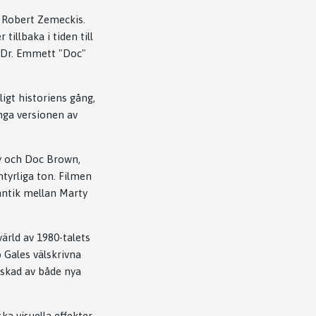
v Robert Zemeckis.
illbaka i tiden till
 Dr. Emmett "Doc"
igt historiens gång,
nga versionen av
ly och Doc Brown,
tyrliga ton. Filmen
antik mellan Marty
ärld av 1980-talets
 Gales välskrivna
älskad av både nya
a visuella effekter.