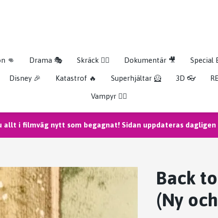
on 👊
Drama 🎭
Skräck 🧟‍♂️
Dokumentär 🎥
Special 
Disney 🎉
Katastrof 🔥
Superhjältar 🦸
3D 👓
RE
Vampyr 🧛‍♀️
u allt i filmväg nytt som begagnat! Sidan uppdateras dagligen m
Back to
(Ny och