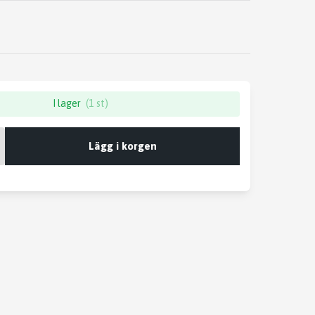
I lager
(1 st)
Lägg i korgen