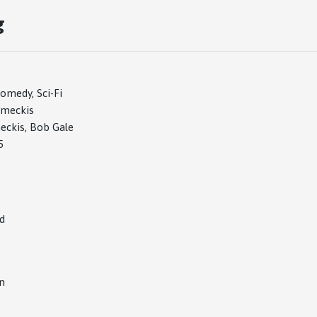
g
omedy, Sci-Fi
meckis
eckis, Bob Gale
5
d
n