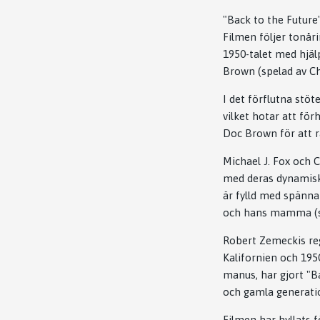
"Back to the Future
Filmen följer tonåri
1950-talet med hjä
Brown (spelad av Ch
I det förflutna stöt
vilket hotar att fö
Doc Brown för att rät
Michael J. Fox och 
med deras dynamisk
är fylld med spänna
och hans mamma (s
Robert Zemeckis reg
Kalifornien och 195
manus, har gjort "Ba
och gamla generati
Filmen har hyllats f