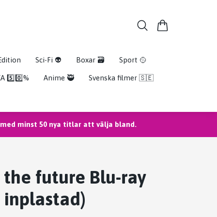
Edition
Sci-Fi 👽
Boxar 🗃️
Sport 🥎
A 5️⃣0️⃣%
Anime 🥷
Svenska filmer 🇸🇪
ed minst 50 nya titlar att välja bland.
 the future Blu-ray
 inplastad)