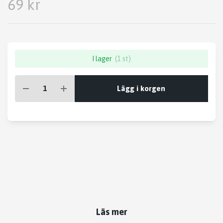
69 kr
I lager
(1 st)
Lägg i korgen
Läs mer