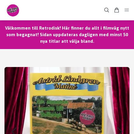
Välkommen till Retrodisk! Här finner du allt i filmväg nytt
som begagnat! Sidan uppdateras dagligen med minst 50
nya titlar att välja bland.