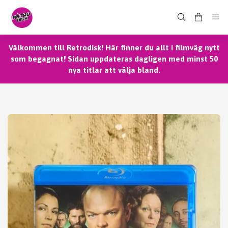
Välkommen till Retrodisk! Här finner du allt i filmväg nytt
som begagnat! Sidan uppdateras dagligen med minst 50
nya titlar att välja bland.