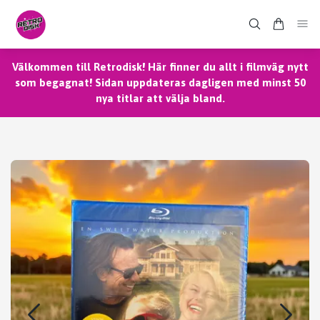
Välkommen till Retrodisk! Här finner du allt i filmväg nytt
som begagnat! Sidan uppdateras dagligen med minst 50
nya titlar att välja bland.