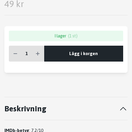
49 kr
I lager
(1 st)
Lägg i korgen
Beskrivning
IMDb-betyg
: 7.2/10