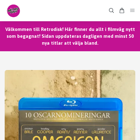
Välkommen till Retrodisk! Här finner du allt i filmväg nytt
som begagnat! Sidan uppdateras dagligen med minst 50
nya titlar att välja bland.