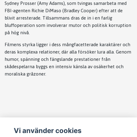
Sydney Prosser (Amy Adams), som tvingas samarbeta med
FBI-agenten Richie DiMaso (Bradley Cooper) efter att de
blivit arresterade. Tillsammans dras de in i en farlig
bluffoperation som involverar mutor och politisk korruption
på hög nivå.
Filmens styrka ligger i dess mångfacetterade karaktärer och
deras komplexa relationer, där alla försöker lura alla. Genom
humor, spänning och fängslande prestationer från
skådespelarna byggs en intensiv känsla av osäkerhet och
moraliska gråzoner.
Läs mer
Vi använder cookies
Köpvillkor